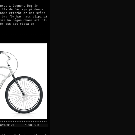
grus i ögonen. Det är
ills de får syn på denna
ämre efteråt är det svårt
 bra för barn att slipa på
ska ha någon chans att bli
ör oss att rösta om
--------------------------
--------------------------
u#139121
5990 SEK
--------------------------