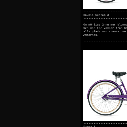
-------------------------
Hawaii Custom 3
-------------------------
Om möjligt ännu mer blomm
Och med tre växlar från S
alla glada men stumma ben
Ammarnäs.
-------------------------
-------------------------
Karma 3