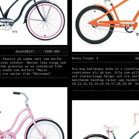
-------------------------------------
Sku#158117
5390 SEK
------------------------------------
-------------------------------------
Boney Finger 3
Sk
l favorit på samma sätt som morfar
------------------------------------
 utan alkohol. Nästan lika snygg som
 hon grenslas av en indiebrud från
Dra mig baklänges ända in i tjockfia
a snabb som morfars ”Maste
reaktionen bli på byn. Alla som gill
a tre växlar från ”Skinnamo”.
och starka/svaga färger och tre växl
-------------------------------------
matchande handtag räcker upp handen!
10,11,12,13,14,15,16,17,18,19,20. Oc
------------------------------------