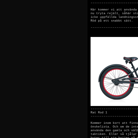
-------------------------
Här kommer vi att använda
nu tryta rejält, såhär st
icke uppfällda landningss
Röd på ett snabbt sätt.
-------------------------
-------------------------
Rat Rod 1
-------------------------
Kommer inom kort att finn
önskelista. Och om de int
använda den gamla och väl
taktiken. Eller så tjålar
byter till sig hojjen på 