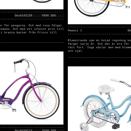
-------------------------------------
Sku#142139
4990 SEK
-------------------------------------
or för pengarna. Och med rosa fälgar.
------------------------------------
himano. Och med ett schysst pris till
Hawaii 1
Sk
 i branta backar från Frisco till
------------------------------------
Blomstrande som en hotad regnskog ko
-------------------------------------
färger varje år. Och det är bra för 
rätt fort. Inga växlar men med blomm
och själ.
------------------------------------
-------------------------------------
Sku#154113
5590 SEK