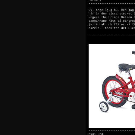
-------------------------
Ok, inge ljug nu. Men jag
här är den sista stycket 
Rogers the Prince Nelson 
sammanhang rätt så ointre
jazztobak och flätor så f
circle – tack för det Ele
-------------------------
-------------------------
Mini Rod