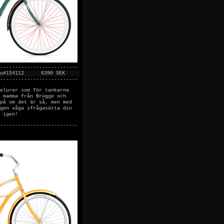
--------------------------
u#154112
6390 SEK
--------------------------
elurer som för tankarna
 mamma från Brügge och
på om det är så, men med
gen våga ifrågasätta din
 igen!
--------------------------