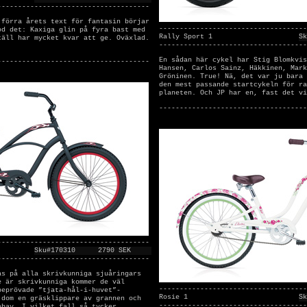
-------------------------------------
 förra årets text för fantasin börjar
------------------------------------
od det: Kaxiga glin på fyra bast med
Rally Sport 1
Sk
täll har mycket kvar att ge. Oväxlad.
------------------------------------
En sådan här cykel har Stig Blomkvis
-------------------------------------
Hansen, Carlos Sainz, Häkkinen, Mark
Gröninen. True! Nä, det var ju bara 
den mest passande startcykeln för ra
planeten. Och JP har en, fast det vi
------------------------------------
-------------------------------------
Sku#170310
2790 SEK
-------------------------------------
as på alla skrivkunniga sjuåringars
e är skrivkunniga kommer de väl
------------------------------------
beprövade ”tjata-hål-i-huvet”-
Rosie 1
Sk
 dom en gräsklippare av grannen och
------------------------------------
ebay. I vilket fall så tycker