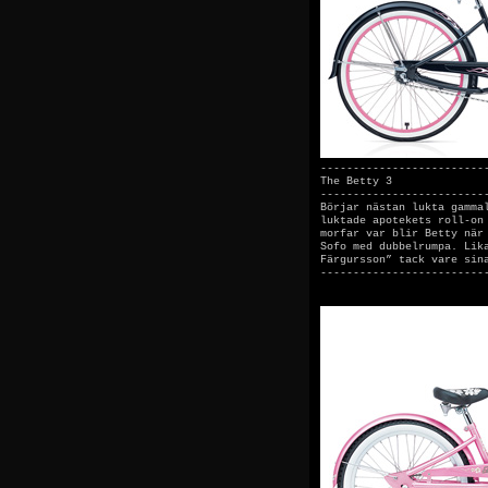
-------------------------
The Betty 3
-------------------------
Börjar nästan lukta gamma
luktade apotekets roll-on
morfar var blir Betty när
Sofo med dubbelrumpa. Lik
Färgursson” tack vare sin
-------------------------