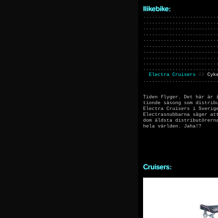
.........................
.........................
.........................
.........................
.........................
.........................
.........................
.........................
.........................
.........................
Electra Cruisers
03
Cyk
.........................
Tiden flyger. Det här är 
tionde säsong som distrib
Electra Cruisers i Sverig
Electrasnubbarna säger at
dom äldsta distributörern
hela världen. Jaha!?