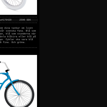
--------------------------
u#176420
2590 SEK
--------------------------
om dina tankar om livet
vår svenska fana. Blå som
an, blå som stunderna när
ävla blåtira eller blå på
an. Cyklar ska vara blå
å fina. Och gröna.
--------------------------