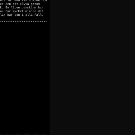
alltså. Med sin snabba och
er den att klyva genom
k. En liten bakskärm har
ör hur mycket mindre det
lar har den i alla fall.
--------------------------
..........................