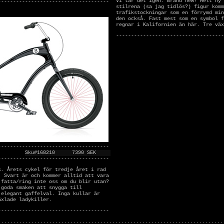
Vi tar det igen: Brand new! Helt ny 
-------------------------------------
stilrena (sa jag tidlös?) figur komm
trafikstockningar som en förrymd min
den också. Fast mest som en symbol f
regnar i Kalifornien än här. Tre väx
------------------------------------
-------------------------------------
Sku#168210
7390 SEK
-------------------------------------
s. Årets cykel för tredje året i rad
. Svart är och kommer alltid att vara
 fatta/ring inte oss om du blir utan?
 goda smaken att snygga till
 elegant gaffelval. Inga kullar är
äxlade ladykiller.
-------------------------------------
...........................................................................