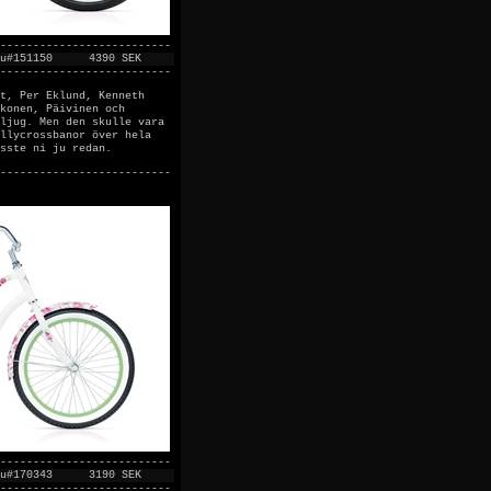
--------------------------
u#151150
4390 SEK
--------------------------
t, Per Eklund, Kenneth
konen, Päivinen och
ljug. Men den skulle vara
llycrossbanor över hela
sste ni ju redan.
--------------------------
--------------------------
u#170343
3190 SEK
--------------------------