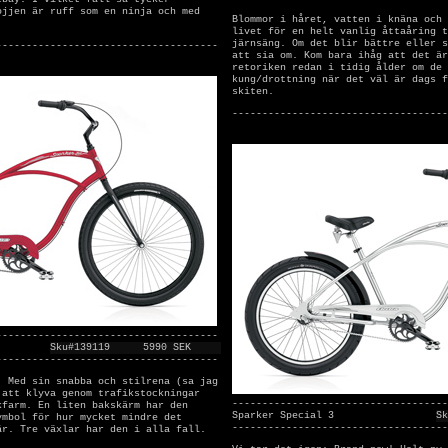
ojjen är ruff som en ninja och med
Blommor i håret, vatten i knäna och 
livet för en helt vanlig åttaåring t
järnsäng. Om det blir bättre eller s
-------------------------------------
att sia om. Kom bara ihåg att det är
retoriken redan i tidig ålder om de 
kung/drottning när det väl är dags f
skiten.
------------------------------------
-------------------------------------
Sku#139119
5990 SEK
-------------------------------------
. Med sin snabba och stilrena (sa jag
 att klyva genom trafikstockningar
------------------------------------
kfarm. En liten bakskärm har den
Sparker Special 3
Sk
ymbol för hur mycket mindre det
------------------------------------
är. Tre växlar har den i alla fall.