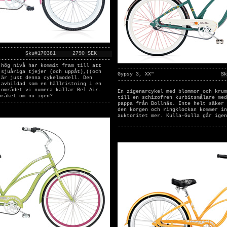
-------------------------------------
Sku#170381
2790 SEK
-------------------------------------
 hög nivå har kommit fram till att
------------------------------------
 sjuåriga tjejer (och uppåt),((och
Gypsy 3, XX"
Sk
 är just denna cykelmodell. Den
------------------------------------
 avbildad som en hällristning i en
 området vi numera kallar Bel Air.
En zigenarcykel med blommor och krum
bråket om nu igen?
till en schizofren kurbitsmålare med
-------------------------------------
pappa från Bollnäs. Inte helt säker 
den korgen och ringklockan kommer in
auktoritet mer. Kulla-Gulla går igen
------------------------------------