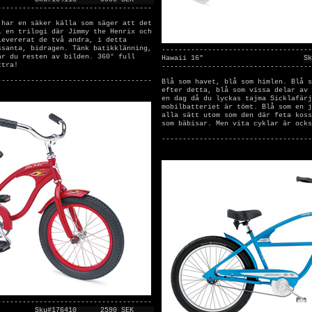
-------------------------------------
 har en säker källa som säger att det
i en trilogi där Jimmy the Henrix och
levererat de två andra, i detta
ssanta, bidragen. Tänk batikklänning,
------------------------------------
år du resten av bilden. 360° full
Hawaii 16"
Sk
ctra!
------------------------------------
-------------------------------------
Blå som havet, blå som himlen. Blå s
efter detta, blå som vissa delar av 
en dag då du lyckas tajma Sicklafärj
mobilbatteriet är tömt. Blå som en j
alla sätt utom som den där feta koss
som bäbisar. Men vita cyklar är ocks
------------------------------------
-------------------------------------
Sku#176410
2590 SEK