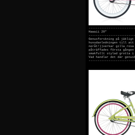
-------------------------
Hawaii 20”
-------------------------
Genusforskning på jäkligt
huvudanledningen till att
neråt!))verkar gilla rosa
påträffades första gången
smakfullt stylad grotta i
Vad handlar det där genus
-------------------------