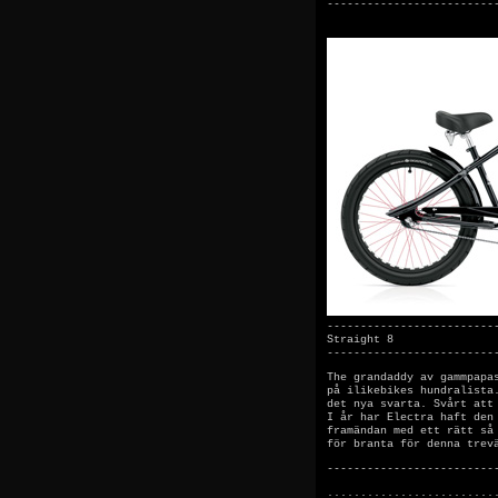
-------------------------
-------------------------
Straight 8
-------------------------
The grandaddy av gammpapa
på ilikebikes hundralista
det nya svarta. Svårt att
I år har Electra haft den
framändan med ett rätt så
för branta för denna trev
-------------------------
.........................