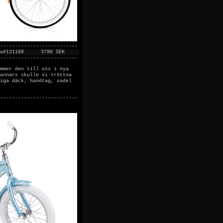
--------------------------
u#131188
3790 SEK
--------------------------
mmer den till oss i nya
annars skulle vi tröttna
iga däck, handtag, sadel
--------------------------