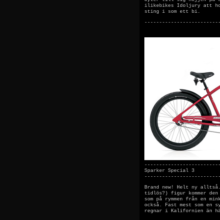
ilikebikes Idoljury att h
sting i som ett bi.
-------------------------
-------------------------
Sparker Special 3
-------------------------
Brand new! Helt ny alltså
tidlös?) figur kommer den
som på rymmen från en min
också. Fast mest som en s
regnar i Kalifornien än h