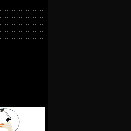
..........................
..........................
..........................
..........................
..........................
..........................
..........................
..........................
..........................
..........................
..........................