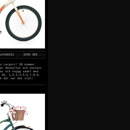
--------------------------
u#168231
8390 SEK
--------------------------
s carport! Så kommer
ar döskallar och skelett
ar och snygg sadel med
 Ok, 1,2,3,4,5,6,7,8,9,
h där var det slut!
--------------------------