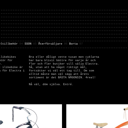
...........................................................................
...........................................................................
...........................................................................
...........................................................................
...........................................................................
...........................................................................
...........................................................................
...........................................................................
...........................................................................
...........................................................................
eltillbehör
04
SSON
05
Återförsäljare
06
Borta
07
...........................................................................
ilikebikes
Bra eller dåligt vette tusan men cyklarna
utör för
har bara blivit bättre för varje år och
e.
fler och fler butiker vill sälja Electra.
t ilikebike är
Så, utan att ha något riktigt mål,
a för Electra i
fortsätter vi väl ett tag till. Om som
alltid måste man väl säga att årets
sortiment är det BÄSTA NÅGONSIN. 4real!
Nå väl, döm själva. Entré.